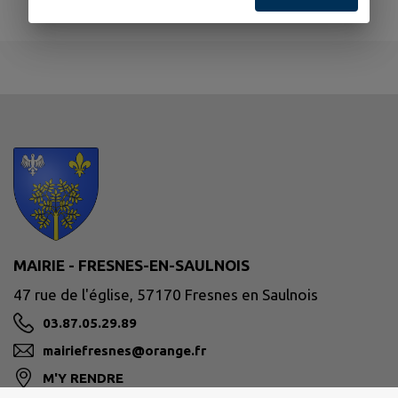
MAIRIE - FRESNES-EN-SAULNOIS
47 rue de l'église, 57170 Fresnes en Saulnois
03.87.05.29.89
mairiefresnes@orange.fr
M'Y RENDRE