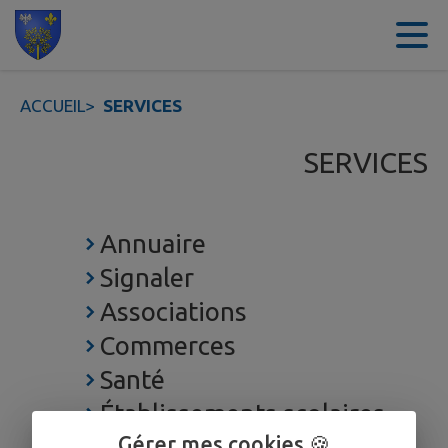
Contenu
Menu
Recherche
Pied de page
ACCUEIL
>
SERVICES
SERVICES
Annuaire
Signaler
Associations
Commerces
Santé
Établissements scolaires
Gérer mes cookies 🍪
Établissements culturels