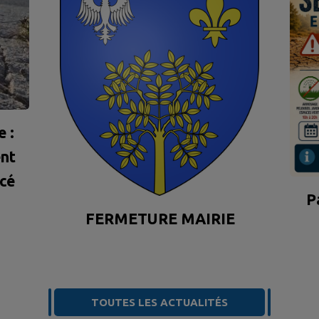
 :
nt
rcé
P
FERMETURE MAIRIE
TOUTES LES ACTUALITÉS