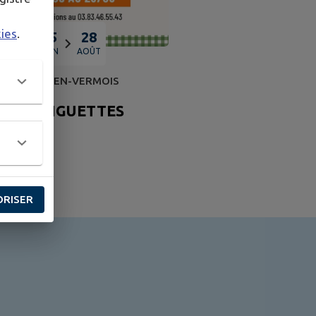
kies
.
05
28
JUIN
AOÛT
VILLE-EN-VERMOIS
GUINGUETTES
ORISER