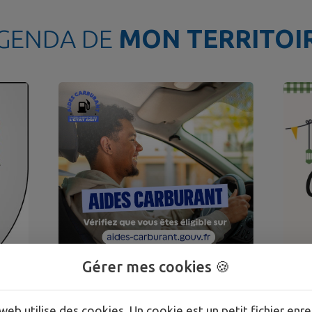
GENDA DE
MON TERRITOI
Gérer mes cookies 🍪
03
15
JUIN
AOÛT
web utilise des cookies. Un cookie est un petit fichier enre
EINVILLE-AU-JARD