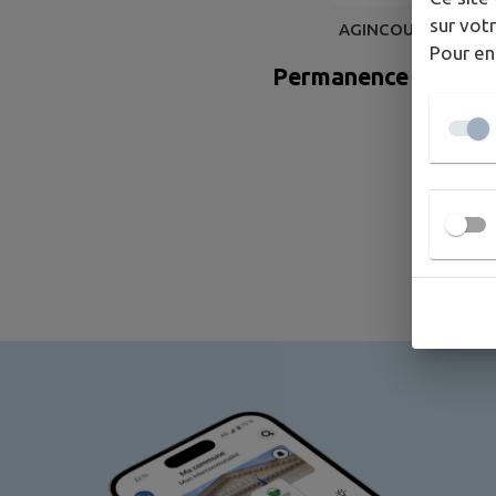
sur votr
AGINCOURT
Pour en
Permanence des élu