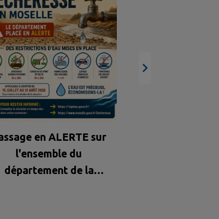
objet tr
assage en ALERTE sur
l'ensemble du
département de la
Moselle