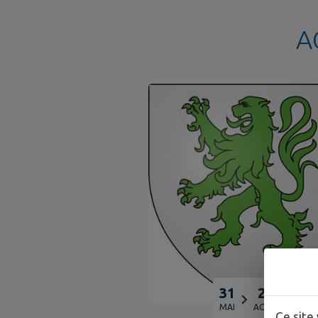
A
31
28
MAI
AOÛT
Ce site 