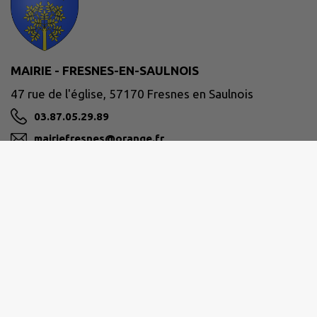
MAIRIE - FRESNES-EN-SAULNOIS
47 rue de l'église, 57170 Fresnes en Saulnois
03.87.05.29.89
mairiefresnes@orange.fr
M'Y RENDRE
www.fresnesensaulnois.fr
Permanences :
le mardi de 14h00 à 18h30
le jeudi du 08h00 à 09h30