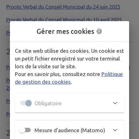
Procès Verbal du Conseil Municipal du 24 juin 2025
Procès Verbal du Conseil Municipal du 10 avril 2025
Gérer mes cookies 🍪
Procès Verbal du Conseil Municipal du 28 janvier 2025
2024
Ce site web utilise des cookies. Un cookie est
un petit fichier enregistré sur votre terminal
lors de la visite sur le site.
Procès Verbal du Conseil Municipal du 22 octobre 2024
Pour en savoir plus, consultez notre
Politique
Procès Verbal du Conseil Municipal du 17 septembre
de gestion des cookies
.
2024
Procès Verbal du Conseil Municipal du 9 avril 2024
Obligatoire
Procès Verbal du Conseil Municipal du 5 mars 2024
Mesure d'audience (Matomo)
2023