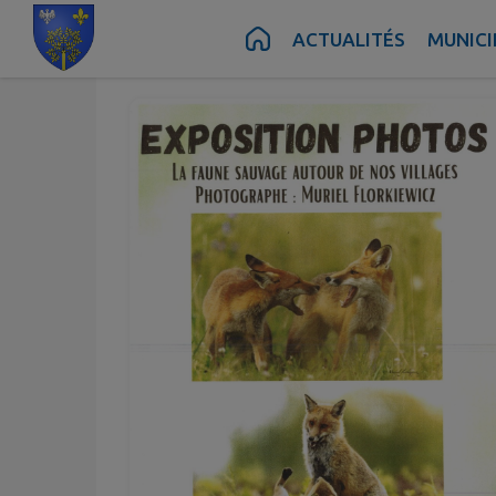
Oct.
Nov.
16
09
Contenu
Menu
Recherche
Pied de page
ACTUALITÉS
MUNICI
au
Jeu.
Dim.