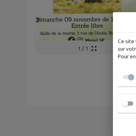
Ce site 
1
/
1
sur votr
Pour en