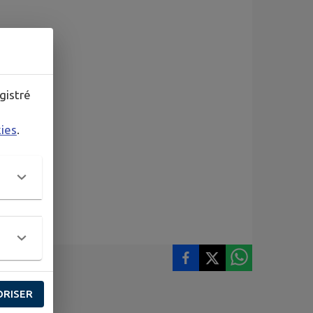
gistré
kies
.
ORISER