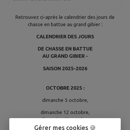
Retrouvez ci-après le calendrier des jours de
chasse en battue au grand gibier :
CALENDRIER DES JOURS
DE CHASSE EN BATTUE
AU GRAND GIBIER -
SAISON 2025-2026
OCTOBRE 2025 :
dimanche 5 octobre,
dimanche 12 octobre,
dimanche 19 octobre,
Gérer mes cookies 🍪