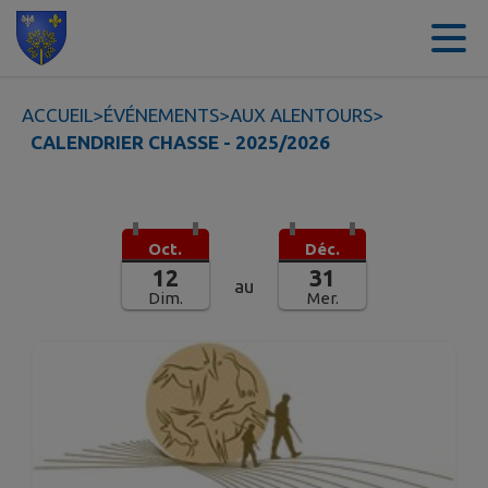
Contenu
Menu
Recherche
Pied de page
ACCUEIL
>
ÉVÉNEMENTS
>
AUX ALENTOURS
>
CALENDRIER CHASSE - 2025/2026
Oct.
Déc.
12
31
au
Dim.
Mer.