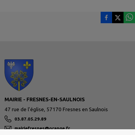
MAIRIE - FRESNES-EN-SAULNOIS
47 rue de l'église, 57170 Fresnes en Saulnois
03.87.05.29.89
mairiefresnes@orange.fr