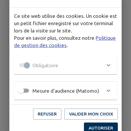
dimanche 26 octobre
NOVEMBRE 2025 :
Ce site web utilise des cookies. Un cookie est
dimanche 2 novembre,
un petit fichier enregistré sur votre terminal
lors de la visite sur le site.
dimanche 9 novembre,
Pour en savoir plus, consultez notre
Politique
dimanche 16 novembre,
de gestion des cookies
.
dimanche 23 novembre,
dimanche 30 novembre
Obligatoire
DÉCEMBRE 2025 :
dimanche 7 décembre,
Mesure d'audience (Matomo)
dimanche 14 décembre,
dimanche 21 décembre,
REFUSER
VALIDER MON CHOIX
dimanche 26 décembre,
dimanche 28 décembre
AUTORISER